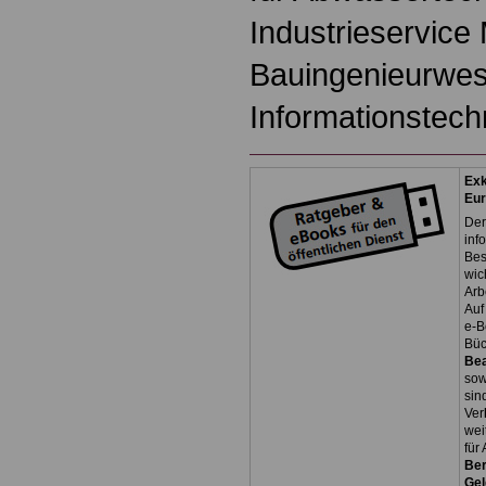
Industrieservice
Bauingenieurwes
Informationstech
Exk
Eu
Der
inf
Bes
wic
Arb
Auf
e-B
Bü
Be
so
sin
Ver
wei
für
Ber
Ge