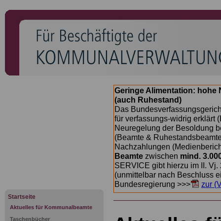
Geringe Alimentation: hoh
(auch Ruhestand)
Das Bundesverfassungsgericht
für verfassungs-widrig erklärt 
Neuregelung der Besoldung b
(Beamte & Ruhestandsbeamte) 
Nachzahlungen (Medienberichte
Beamte
zwischen
mind. 3.00
SERVICE gibt hierzu im II. Vj
(unmittelbar nach Beschluss e
Bundesregierung >>>
zur (
Startseite
Aktuelles für Kommunalbeamte
Taschenbücher