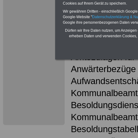
Mehr Meldungen
Cookies auf Ihrem Gerät zu speichern.
Kommunalbeschä
Wir gewähren Dritten - einschließlich Google -
Google-Website "
Datenschutzerklärung & N
hier
Google ihre personenbezogenen Daten verw
Dürfen wir Ihre Daten nutzen, um Anzeigen 
erheben Daten und verwenden Cookies, 
Kommunalbeam
Amtszulagen fü
Anwärterbezüge
Aufwandsentschä
Kommunalbeamt
Besoldungsdienst
Kommunalbeamt
Besoldungstabell