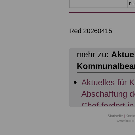
Die
Red 20260415
mehr zu:
Aktuel
Kommunalbea
Aktuelles für
Abschaffung d
Chef fordert in
Übertragung d
Startseite
|
Konta
www.kommu
Beamte; 07.11