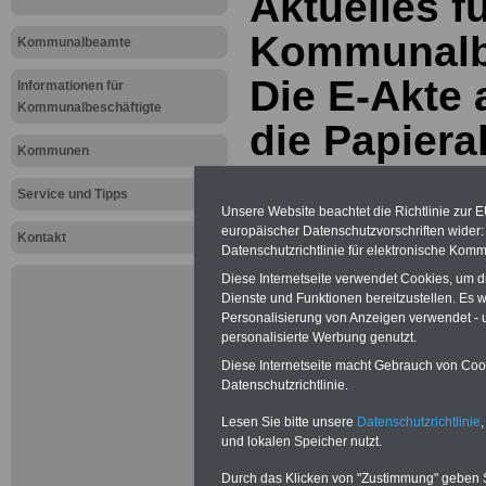
Aktuelles f
Kommunalbe
Kommunalbeamte
Die E-Akte a
Informationen für
Kommunalbeschäftigte
die Papiera
Kommunen
Service und Tipps
PDF-SERVICE:
Zehn OnlineBücher
Unsere Website beachtet die Richtlinie zur 
& eBooks für den Öffentlichen Dienst
oder Beamte zum Komplettpreis von
europäischer Datenschutzvorschriften wide
Kontakt
15 Euro im Jahr - auch für
Datenschutzrichtlinie für elektronische Komm
Beschäftigte der kommunalen
Diese Internetseite verwendet Cookies, um 
Verwaltung
geeignet. Sie können
Dienste und Funktionen bereitzustellen. Es
alle Bücher und eBooks
herunterladen, lesen und
Personalisierung von Anzeigen verwendet - un
ausdrucken: Wissenswertes zum
personalisierte Werbung genutzt.
Beamtenrecht, Beihilfe,
Diese Internetseite macht Gebrauch von Cooki
Beamtenversorgung,
Tarifrecht
,
Datenschutzrichtlinie.
Nebentätig-keitsrecht, Berufseinstieg
und Frauen im öffentlichen Dienst
>>>mehr Informationen
Lesen Sie bitte unsere
Datenschutzrichtlinie
,
und lokalen Speicher nutzt.
Durch das Klicken von "Zustimmung" geben Sie