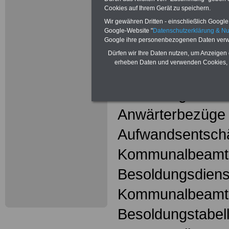
Mehr Meldungen
Cookies auf Ihrem Gerät zu speichern.
Kommunalbeschä
Wir gewähren Dritten - einschließlich Google -
Google-Website "
Datenschutzerklärung & N
hier
Google ihre personenbezogenen Daten verw
Dürfen wir Ihre Daten nutzen, um Anzeigen 
erheben Daten und verwenden Cookies, 
Kommunalbeam
Amtszulagen fü
Anwärterbezüge
Aufwandsentschä
Kommunalbeamt
Besoldungsdienst
Kommunalbeamt
Besoldungstabell