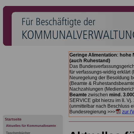
Geringe Alimentation: hoh
(auch Ruhestand)
Das Bundesverfassungsgericht
für verfassungs-widrig erklärt 
Neuregelung der Besoldung b
(Beamte & Ruhestandsbeamte) 
Nachzahlungen (Medienberichte
Beamte
zwischen
mind. 3.00
SERVICE gibt hierzu im II. Vj
(unmittelbar nach Beschluss e
Bundesregierung >>>
zur (
Startseite
Aktuelles für Kommunalbeamte
Taschenbücher