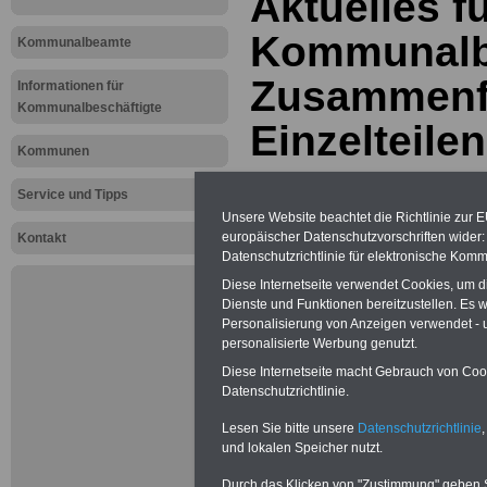
Aktuelles f
Kommunalbe
Kommunalbeamte
Zusammenf
Informationen für
Kommunalbeschäftigte
Einzelteilen
Kommunen
Service und Tipps
PDF-SERVICE:
Zehn OnlineBücher
& eBooks für den Öffentlichen Dienst
Unsere Website beachtet die Richtlinie zur 
oder Beamte zum Komplettpreis von
europäischer Datenschutzvorschriften wide
Kontakt
15 Euro im Jahr - auch für
Datenschutzrichtlinie für elektronische Komm
Beschäftigte der kommunalen
Verwaltung
geeignet. Sie können
Diese Internetseite verwendet Cookies, um 
alle Bücher und eBooks
Dienste und Funktionen bereitzustellen. Es
herunterladen, lesen und
Personalisierung von Anzeigen verwendet - un
ausdrucken: Wissenswertes zum
personalisierte Werbung genutzt.
Beamtenrecht, Beihilfe,
Beamtenversorgung,
Tarifrecht
,
Diese Internetseite macht Gebrauch von Cooki
Nebentätig-keitsrecht, Berufseinstieg
Datenschutzrichtlinie.
und Frauen im öffentlichen Dienst
>>>mehr Informationen
Lesen Sie bitte unsere
Datenschutzrichtlinie
,
und lokalen Speicher nutzt.
Durch das Klicken von "Zustimmung" geben Sie