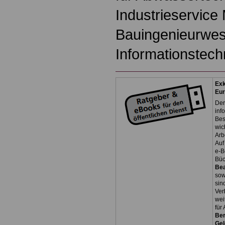
Industrieservice
Bauingenieurwes
Informationstech
Exk
Eu
Der
inf
Bes
wic
Arb
Auf
e-B
Bü
Be
so
sin
Ver
wei
für
Ber
Ge