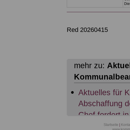
Die
Red 20260415
mehr zu:
Aktuel
Kommunalbea
Aktuelles für
Abschaffung d
Chef fordert in
Übertragung d
Startseite
|
Konta
www.kommu