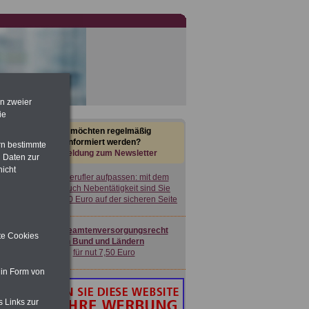
en zweier
ie
Sie möchten regelmäßig
informiert werden?
rn bestimmte
Anmeldung zum Newsletter
 Daten zur
nicht
Nebenberufler aufpassen: mit dem
OnlineBuch Nebentätigkeit sind Sie
für nur 7,50 Euro auf der sicheren Seite
Buch
Beamtenversorgungsrecht
ite Cookies
in Bund und Ländern
für nut 7,50 Euro
 in Form von
s Links zur