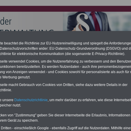
e beachtet die Richtlinie zur EU-Nutzereinwilligung und spiegelt die Anforderung
 Datenschutzvorschriften wider: EU-Datenschutz-Grundverordnung (DSGVO) und d
e Alimentation: hohe Nachzahlung für Kommunalbeamte (auch
chtlinie für elektronische Kommunikation (die sogenannte E-Privacy-Richtlinie).
and)
tseite verwendet Cookies, um die Nutzererfahrung zu verbessern und den Benutze
desverfassungsgericht hat die Berliner Landesbesoldung für verfassungs-
unktionen bereitzustellen. Es werden Nutzerdaten - auch ihre personenbezogenen
rklärt (Berlin muss bis
März 2027 eine Neuregelung der Besoldung
eßen). Auch beim Bund (Beamte & Ruhestandsbeamte) gibt es teilweise
ung von Anzeigen verwendet - und Cookies sowohl für personalisierte als auch für 
chzahlungen (Medienberichten zufolge liegt diese für
alle (!) Beamte
te Werbung genutzt.
en
mind. 3.000 und 13.000 Euro
, Der INFO-SERVICE gibt hierzu im II. Vj.
tseite macht Gebrauch von Cookies von Dritten, siehe dazu weitere Details in der
ne Broschüre heraus (unmittelbar nach Beschluss eines Gesetzentwurfs
htlinie.
desregierung >>>
zur (Vor)Bestellung der Broschüre
.
te unsere
Datenschutzrichtlinie
, um mehr darüber zu erfahren, wie diese Internetse
peicher nutzt.
les für Kommunalbeschäftigte: Pauschale Beihilfe - der
cken von "Zustimmung" geben Sie dieser Internetseite die Erlaubnis, Informationen
he Weg
hrem Gerät zu speichern.
ritten - einschließlich Google - ebenfalls Zugriff auf die Nutzerdaten. Mithilfe eine
RVICE:
Zehn OnlineBücher
Neu aufgelegt: Oktober 2025