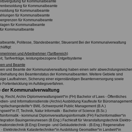
itsvergütung für Kommunalbeamte
orenbesoldung für Kommunalbeamte
besoldung für Kommunalbeamte
ahlungen für Kommunalbeamte
bergrenzen für Kommunalbeamte
ulagen für Kommunalbeamte
 für Kommunalbeamte
beamte, Politesse, Standesbeamter, Steueramt Bei der Kommunalverwaltung
häftigt:
hmerinnen und Arbeitnehmer (Tarifbereich)
it, Tarifverträge, leistungsbezogene Entgeltsysteme
nen und Beamte
en und Beamte der Kommunalverwaltung haben einen sehr abwechslungsreiche
eibehaltung des Beamtenstatus der Kommunalbeamten. Weitere Gebiete sind
sige Laufbahnen, Sicherung einer eigenständigen Beamtenversorgung sowie
e Fortentwicklung im Aufstiegsverfahren.
e der Kommunalverwaltung
g, Recht, Archiv Diplomverwaltungswirt*in (FH) Bachelor of Laws - Öffentliches
dien- und Informationsdienste (Archiv) Ausbildung Kaufleute für Büromanagement
ngsfachangestellte*r BWL-Schwerpunkt Public Management (B.A.)
gswirt*in IT, Technik, Natur Informatik - Bachelor of Science (B.Sc.)
ftsinformatik - kommunal Diplomverwaltungsinformatik (FH) Fachinformatiker*in
tegration Bauingenieurwesen (B.Eng.) Fachkraft für Veranstaltungstechnik Elektro-
rmationstechnik (B.Eng) Energie- und Gebäudetechnik - (B.Eng.) Regenerative
 - Elektrotechnik Katastertechniker*in Ausbildung Geomatiker*in Landwirt*in