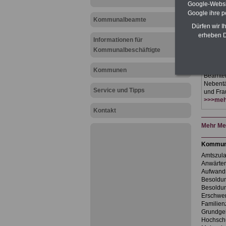
& eBooks
Google-Websi
oder Be
Google ihre 
15 Euro 
Kommunalbeamte
Dürfen wir I
Beschä
erheben D
Verwalt
Informationen für
alle Bü
Kommunalbeschäftigte
herunte
ausdruc
Beamtenr
Kommunen
Beamte
Nebentät
Service und Tipps
und Frau
>>>mehr
Kontakt
Mehr Mel
Kommun
Amtszul
Anwärte
Aufwand
Besoldun
Besoldu
Erschwe
Familien
Grundge
Hochsch