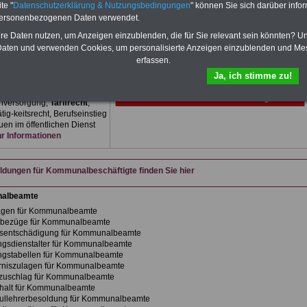
 für den Öffentlichen Dienst
te "
Datenschutzerklärung & Nutzungsbedingungen
" können Sie sich darüber infor
amte zum Komplettpreis von
personenbezogenen Daten verwendet.
im Jahr - auch für
hre Daten nutzen, um Anzeigen einzublenden, die für Sie relevant sein könnten? U
ftigte der kommunalen
aten und verwenden Cookies, um personalisierte Anzeigen einzublenden und Me
ung
geeignet. Sie können
cher und eBooks
erfassen.
rladen, lesen und
Ja, ich stimme zu!
ken: Wissenswertes zum
echt, Beihilfe,
nversorgung,
Tarifrecht
,
ig-keitsrecht, Berufseinstieg
en im öffentlichen Dienst
 Informationen
dungen für Kommunalbeschäftigte finden Sie hier
albeamte
agen für Kommunalbeamte
rbezüge für Kommunalbeamte
sentschädigung für Kommunalbeamte
gsdienstalter für Kommunalbeamte
ngstabellen für Kommunalbeamte
rniszulagen für Kommunalbeamte
zuschlag für Kommunalbeamte
halt für Kommunalbeamte
ullehrerbesoldung für Kommunalbeamte