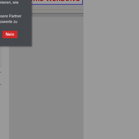
mieren, wie
nsere Partner
Taschenbuch
Beihilferecht in
Bund und Ländern
sswerte zu
für nur 7,50 Euro
Nein
Nebenberufler aufpassen: mit dem
OnlineBuch Nebentätigkeit sind Sie
für nur 7,50 Euro auf der sicheren Seite
Buch
Beamtenversorgungsrecht
in Bund und Ländern
für nut 7,50 Euro