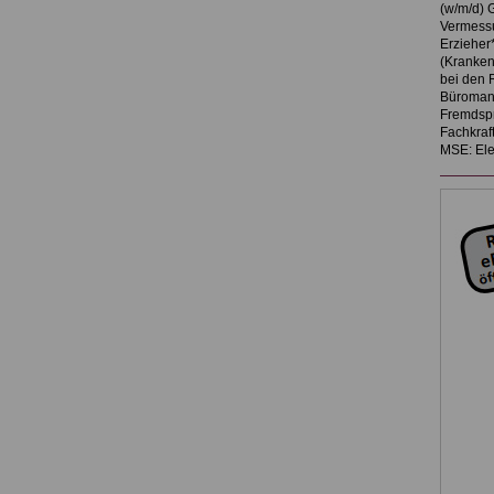
(w/m/d) 
Vermessu
Erzieher*
(Kranken
bei den 
Büromana
Fremdspr
Fachkraf
MSE: Ele