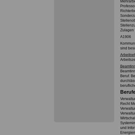
Mehrarbe
Profess
Richter
Sonderz
Stelleno
Stellenz
Zulagen
A1906
Kommunal
sind besc
Arbeitne
Arbeitsze
Beamtin
Beamtinn
Beruf. B
durchläs
beruflich
Beruf
Verwaltun
Recht Me
Verwaltu
Verwaltun
Wirtscha
Systemin
und Info
Energien