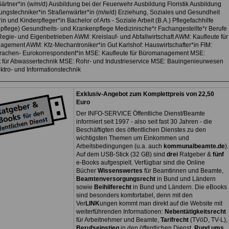
Gärtner*in (w/m/d) Ausbildung bei der Feuerwehr Ausbildung Floristik Ausbildung
ngstechniker*in Straßenwärter*in (m/w/d) Erziehung, Soziales und Gesundheit
in und Kinderpfleger*in Bachelor of Arts - Soziale Arbeit (B.A.) Pflegefachhilfe
pflege) Gesundheits- und Krankenpflege Medizinische*r Fachangestellte*r Berufe
Regie- und Eigenbetrieben AWM: Kreislauf- und Abfallwirtschaft AWM: Kaufleute für
gement AWM: Kfz-Mechantroniker*in Gut Karlshof: Hauswirtschafter*in FIM:
achen- Eurokorrespondent*in MSE: Kaufleute für Büromanagement MSE:
t für Abwassertechnik MSE: Rohr- und Industrieservice MSE: Bauingenieurwesen
ktro- und Informationstechnik
Exklusiv-Angebot zum Komplettpreis von 22,50
Euro
Der INFO-SERVICE Öffentliche Dienst/Beamte
informiert seit 1997 - also seit fast 30 Jahren - die
Beschäftigten des öffentlichen Dienstes zu den
wichtigsten Themen um Einkommen und
Arbeitsbedingungen (u.a. auch
kommunalbeamte.de
).
Auf dem USB-Stick (32 GB) sind
drei
Ratgeber &
fünf
e-Books aufgespielt. Verfügbar sind die Online
Bücher
Wissenswertes
für Beamtinnen und Beamte,
Beamtenversorgungsrecht
in Bund und Ländern
sowie
Beihilferecht
in Bund und Ländern. Die eBooks
sind besonders komfortabel, denn mit den
Ver
LINK
ungen kommt man direkt auf die Website mit
weiterführenden Informationen:
Nebentätigkeitsrecht
für Arbeitnehmer und Beamte,
Tarifrecht
(TVöD, TV-L),
Berufseinstieg
in den öffentlichen Dienst,
Rund ums