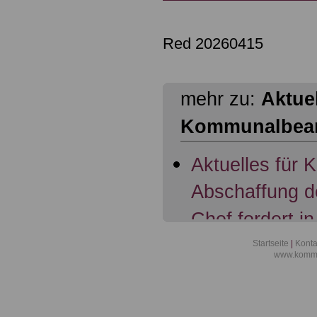
Red 20260415
mehr zu:
Aktuel
Kommunalbea
Aktuelles für
Abschaffung d
Chef fordert in
Übertragung d
Startseite
|
Konta
www.kommu
Beamte; 07.11
Aktuelles für