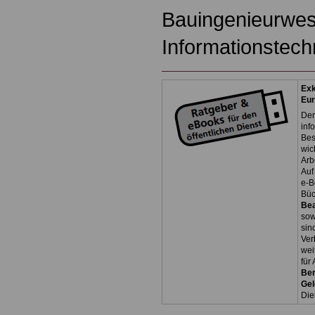
Bauingenieurwes
Informationstech
Exk
Eu
Der
inf
Bes
wic
Arb
Auf
e-B
Bü
Be
so
sin
Ver
wei
für
Ber
Ge
Die