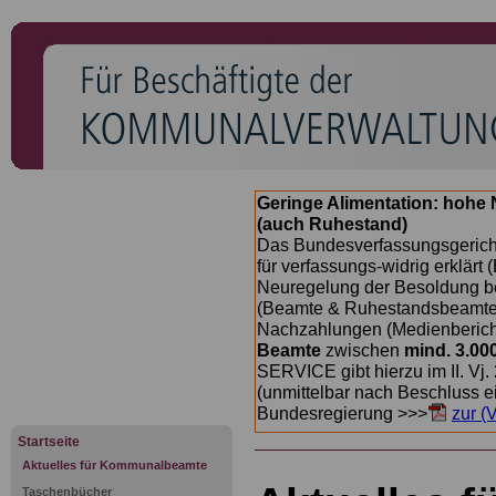
Geringe Alimentation: hoh
(auch Ruhestand)
Das Bundesverfassungsgericht
für verfassungs-widrig erklärt 
Neuregelung der Besoldung b
(Beamte & Ruhestandsbeamte) 
Nachzahlungen (Medienberichte
Beamte
zwischen
mind. 3.00
SERVICE gibt hierzu im II. Vj
(unmittelbar nach Beschluss e
Bundesregierung >>>
zur (
Startseite
Aktuelles für Kommunalbeamte
Taschenbücher