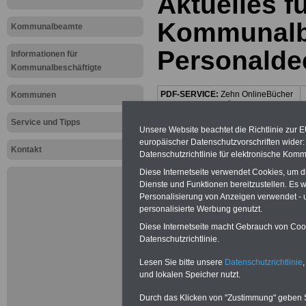
Aktuelles f
Kommunalbe
Kommunalbeamte
Personalde
Informationen für
Kommunalbeschäftigte
PDF-SERVICE:
Zehn OnlineBücher
Kommunen
& eBooks für den Öffentlichen Dienst
oder Beamte zum Komplettpreis von
Service und Tipps
15 Euro im Jahr - auch für
Unsere Website beachtet die Richtlinie zur 
Beschäftigte der kommunalen
europäischer Datenschutzvorschriften wide
Verwaltung
geeignet. Sie können
Kontakt
Datenschutzrichtlinie für elektronische Komm
alle Bücher und eBooks
herunterladen, lesen und
Diese Internetseite verwendet Cookies, um 
ausdrucken: Wissenswertes zum
Dienste und Funktionen bereitzustellen. Es
Beamtenrecht, Beihilfe,
Personalisierung von Anzeigen verwendet - un
Beamtenversorgung,
Tarifrecht
,
personalisierte Werbung genutzt.
Nebentätig-keitsrecht, Berufseinstieg
und Frauen im öffentlichen Dienst
Diese Internetseite macht Gebrauch von Cooki
>>>mehr Informationen
Datenschutzrichtlinie.
Lesen Sie bitte unsere
Datenschutzrichtlinie
,
Mehr Meldungen
und lokalen Speicher nutzt.
Durch das Klicken von "Zustimmung" geben Sie
Kommunalbeschä