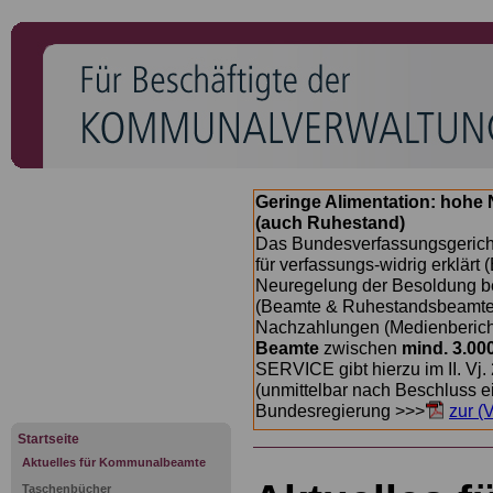
Geringe Alimentation: hoh
(auch Ruhestand)
Das Bundesverfassungsgericht
für verfassungs-widrig erklärt 
Neuregelung der Besoldung b
(Beamte & Ruhestandsbeamte) 
Nachzahlungen (Medienberichte
Beamte
zwischen
mind. 3.00
SERVICE gibt hierzu im II. Vj
(unmittelbar nach Beschluss e
Bundesregierung >>>
zur (
Startseite
Aktuelles für Kommunalbeamte
Taschenbücher