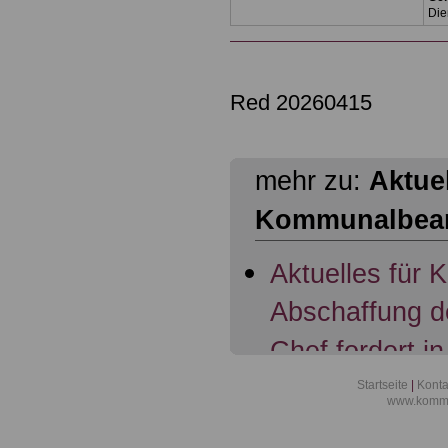
Die
Red 20260415
mehr zu:
Aktuel
Kommunalbea
Aktuelles für
Abschaffung d
Chef fordert in
Übertragung d
Startseite
|
Konta
www.kommu
Beamte; 07.11