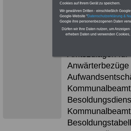
Mehr Meldungen
Cookies auf Ihrem Gerät zu speichern.
Kommunalbeschä
Wir gewähren Dritten - einschließlich Google -
Google-Website "
Datenschutzerklärung & N
hier
Google ihre personenbezogenen Daten verw
Dürfen wir Ihre Daten nutzen, um Anzeigen 
erheben Daten und verwenden Cookies, 
Kommunalbeam
Amtszulagen fü
Anwärterbezüge
Aufwandsentschä
Kommunalbeamt
Besoldungsdienst
Kommunalbeamt
Besoldungstabell