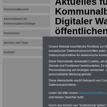
Aktuelles f
Kommunalbe
Kommunalbeamte
Digitaler W
Informationen für
Kommunalbeschäftigte
öffentliche
Kommunen
Service und Tipps
PDF-SERVICE:
Zehn OnlineBücher
Unsere Website beachtet die Richtlinie zur 
& eBooks für den Öffentlichen Dienst
oder Beamte zum Komplettpreis von
europäischer Datenschutzvorschriften wide
Kontakt
15 Euro im Jahr - auch für
Datenschutzrichtlinie für elektronische Komm
Beschäftigte der kommunalen
Diese Internetseite verwendet Cookies, um 
Verwaltung
geeignet. Sie können
Dienste und Funktionen bereitzustellen. Es
alle Bücher und eBooks
herunterladen, lesen und
Personalisierung von Anzeigen verwendet - un
ausdrucken: Wissenswertes zum
personalisierte Werbung genutzt.
Beamtenrecht, Beihilfe,
Diese Internetseite macht Gebrauch von Cooki
Beamtenversorgung,
Tarifrecht
,
Datenschutzrichtlinie.
Nebentätig-keitsrecht, Berufseinstieg
und Frauen im öffentlichen Dienst
>>>mehr Informationen
Lesen Sie bitte unsere
Datenschutzrichtlinie
,
und lokalen Speicher nutzt.
Durch das Klicken von "Zustimmung" geben Sie