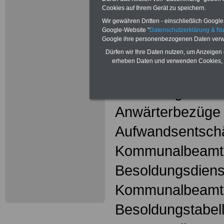
Mehr Meldungen
Cookies auf Ihrem Gerät zu speichern.
Kommunalbeschä
Wir gewähren Dritten - einschließlich Google -
Google-Website "
Datenschutzerklärung & N
hier
Google ihre personenbezogenen Daten verw
Dürfen wir Ihre Daten nutzen, um Anzeigen 
erheben Daten und verwenden Cookies, 
Kommunalbeam
Amtszulagen fü
Anwärterbezüge
Aufwandsentschä
Kommunalbeamt
Besoldungsdienst
Kommunalbeamt
Besoldungstabell