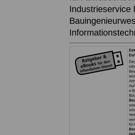
Industrieservice
Bauingenieurwes
Informationstech
Exk
Eu
Der
inf
Bes
wic
Arb
Auf
e-B
Bü
Be
so
sin
Ver
wei
für
Ber
Ge