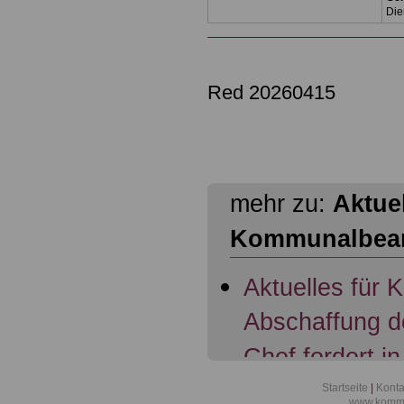
Die
Red 20260415
mehr zu:
Aktuel
Kommunalbea
Aktuelles für
Abschaffung d
Chef fordert in
Übertragung d
Startseite
|
Konta
www.kommu