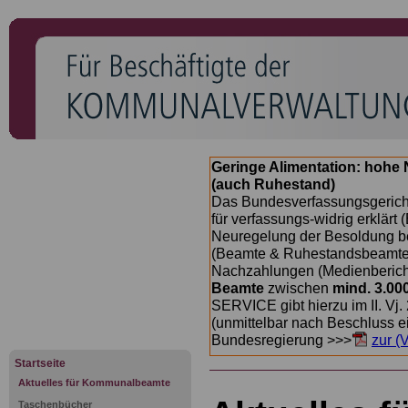
Geringe Alimentation: hoh
(auch Ruhestand)
Das Bundesverfassungsgericht
für verfassungs-widrig erklärt 
Neuregelung der Besoldung b
(Beamte & Ruhestandsbeamte) 
Nachzahlungen (Medienberichte
Beamte
zwischen
mind. 3.00
SERVICE gibt hierzu im II. Vj
(unmittelbar nach Beschluss e
Bundesregierung >>>
zur (
Startseite
Aktuelles für Kommunalbeamte
Taschenbücher