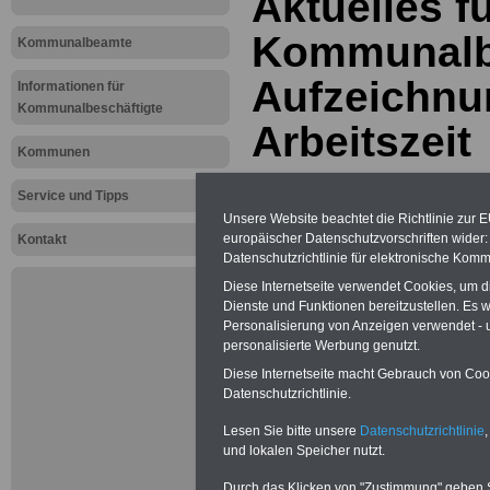
Aktuelles f
Kommunalbe
Kommunalbeamte
Aufzeichnu
Informationen für
Kommunalbeschäftigte
Arbeitszeit
Kommunen
Service und Tipps
PDF-SERVICE:
Zehn OnlineBücher
& eBooks für den Öffentlichen Dienst
Unsere Website beachtet die Richtlinie zur 
oder Beamte zum Komplettpreis von
europäischer Datenschutzvorschriften wide
Kontakt
15 Euro im Jahr - auch für
Datenschutzrichtlinie für elektronische Komm
Beschäftigte der kommunalen
Verwaltung
geeignet. Sie können
Diese Internetseite verwendet Cookies, um 
alle Bücher und eBooks
Dienste und Funktionen bereitzustellen. Es
herunterladen, lesen und
Personalisierung von Anzeigen verwendet - un
ausdrucken: Wissenswertes zum
personalisierte Werbung genutzt.
Beamtenrecht, Beihilfe,
Beamtenversorgung,
Tarifrecht
,
Diese Internetseite macht Gebrauch von Cooki
Nebentätig-keitsrecht, Berufseinstieg
Datenschutzrichtlinie.
und Frauen im öffentlichen Dienst
>>>mehr Informationen
Lesen Sie bitte unsere
Datenschutzrichtlinie
,
und lokalen Speicher nutzt.
Durch das Klicken von "Zustimmung" geben Sie