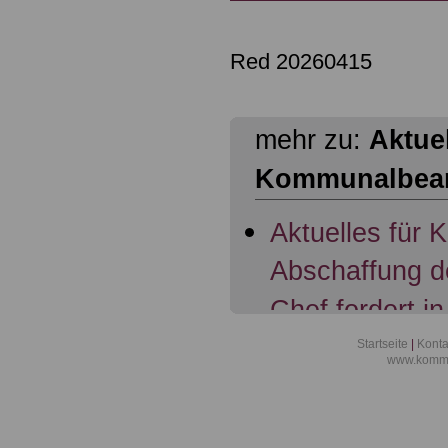
Red 20260415
mehr zu:
Aktuel
Kommunalbea
Aktuelles für
Abschaffung d
Chef fordert in
Übertragung d
Startseite
|
Konta
www.kommu
Beamte; 07.11
Aktuelles für