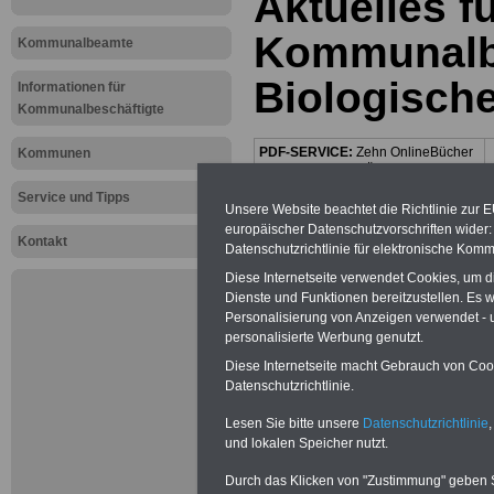
Aktuelles f
Kommunalbe
Kommunalbeamte
Biologisch
Informationen für
Kommunalbeschäftigte
PDF-SERVICE:
Zehn OnlineBücher
Kommunen
& eBooks für den Öffentlichen Dienst
oder Beamte zum Komplettpreis von
Service und Tipps
15 Euro im Jahr - auch für
Unsere Website beachtet die Richtlinie zur 
Beschäftigte der kommunalen
europäischer Datenschutzvorschriften wide
Verwaltung
geeignet. Sie können
Kontakt
Datenschutzrichtlinie für elektronische Komm
alle Bücher und eBooks
herunterladen, lesen und
Diese Internetseite verwendet Cookies, um 
ausdrucken: Wissenswertes zum
Dienste und Funktionen bereitzustellen. Es
Beamtenrecht, Beihilfe,
Personalisierung von Anzeigen verwendet - un
Beamtenversorgung,
Tarifrecht
,
personalisierte Werbung genutzt.
Nebentätig-keitsrecht, Berufseinstieg
und Frauen im öffentlichen Dienst
Diese Internetseite macht Gebrauch von Cooki
>>>mehr Informationen
Datenschutzrichtlinie.
Lesen Sie bitte unsere
Datenschutzrichtlinie
,
Mehr Meldungen
und lokalen Speicher nutzt.
Durch das Klicken von "Zustimmung" geben Sie
Kommunalbeschä