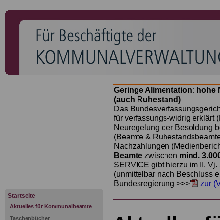
Geringe Alimentation: hoh
(auch Ruhestand)
Das Bundesverfassungsgericht
für verfassungs-widrig erklärt 
Neuregelung der Besoldung b
(Beamte & Ruhestandsbeamte) 
Nachzahlungen (Medienberichte
Beamte
zwischen
mind. 3.00
SERVICE gibt hierzu im II. Vj
(unmittelbar nach Beschluss e
Bundesregierung >>>
zur (
Startseite
Aktuelles für Kommunalbeamte
Taschenbücher