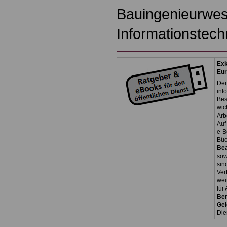
Bauingenieurwes
Informationstech
Exk
Eu
Der
inf
Bes
wic
Arb
Auf
e-B
Bü
Be
so
sin
Ver
wei
für
Ber
Ge
Die