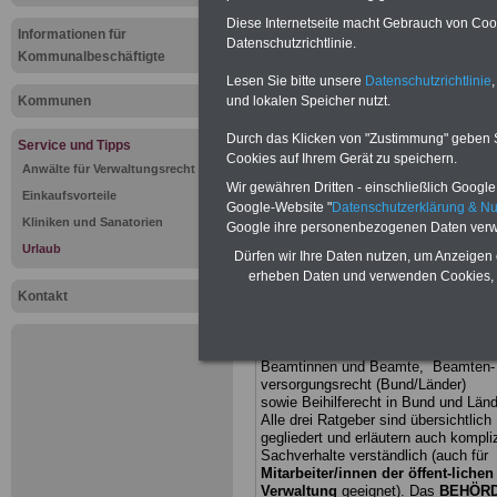
Diese Internetseite macht Gebrauch von Cooki
Informationen für
PDF-SERVICE:
Zehn OnlineBücher
Datenschutzrichtlinie.
Kommunalbeschäftigte
& eBooks für den Öffentlichen Dienst
oder Beamte zum Komplettpreis von
Lesen Sie bitte unsere
Datenschutzrichtlinie
,
15 Euro im Jahr - auch für
und lokalen Speicher nutzt.
Kommunen
Beschäftigte der kommunalen
Verwaltung
geeignet. Sie können
Durch das Klicken von "Zustimmung" geben Sie
Service und Tipps
alle Bücher und eBooks
Cookies auf Ihrem Gerät zu speichern.
herunterladen, lesen und
Anwälte für Verwaltungsrecht
ausdrucken: Wissenswertes zum
Wir gewähren Dritten - einschließlich Google -
Einkaufsvorteile
Beamtenrecht, Beihilfe,
Google-Website "
Datenschutzerklärung & N
Beamtenversorgung,
Tarifrecht
,
Kliniken und Sanatorien
Google ihre personenbezogenen Daten verw
Nebentätig-keitsrecht, Berufseinstieg
Urlaub
und Frauen im öffentlichen Dienst
Dürfen wir Ihre Daten nutzen, um Anzeigen 
>>>mehr Informationen
erheben Daten und verwenden Cookies, 
Kontakt
BEHÖRDEN-ABO
mit 3 Ratgebern f
nur 25,00 Euro: Wissenswertes für
Beamtinnen und Beamte, Beamten-
versorgungsrecht (Bund/Länder)
sowie Beihilferecht in Bund und Länd
Alle drei Ratgeber sind übersichtlich
gegliedert und erläutern auch kompliz
Sachverhalte verständlich (auch für
Mitarbeiter/innen der öffent-lichen
Verwaltung
geeignet).
Das
BEHÖRD