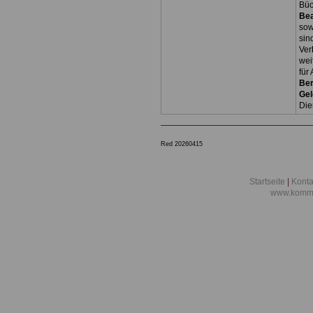
Bü
Be
so
sin
Ver
wei
für
Ber
Ge
Die
Red 20260415
Startseite
|
Konta
www.kommu