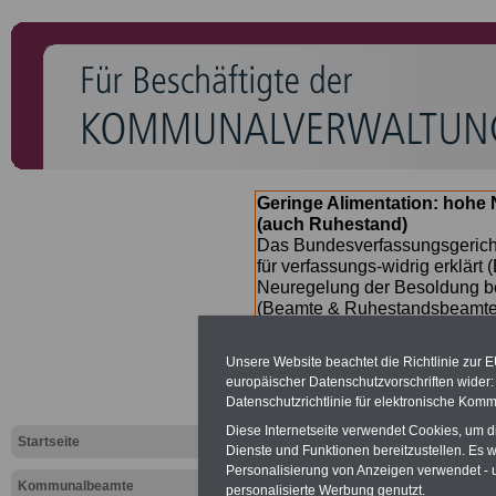
Geringe Alimentation: hoh
(auch Ruhestand)
Das Bundesverfassungsgericht
für verfassungs-widrig erklärt 
Neuregelung der Besoldung b
(Beamte & Ruhestandsbeamte) 
Nachzahlungen (Medienberichte
Beamte
zwischen
mind. 3.00
Unsere Website beachtet die Richtlinie zur 
SERVICE gibt hierzu im II. Vj
europäischer Datenschutzvorschriften wide
(unmittelbar nach Beschluss e
Datenschutzrichtlinie für elektronische Komm
Bundesregierung >>>
zur (
Diese Internetseite verwendet Cookies, um 
Startseite
Dienste und Funktionen bereitzustellen. Es
Personalisierung von Anzeigen verwendet - un
Kommunalbeamte
Ferien- und Freizeitangebot
personalisierte Werbung genutzt.