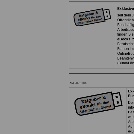
Exklusive
seit dem J
Öffentlic
Beschäfti
Arbeitsb
finden Si
eBooks
, 
Berufseins
Frauen im 
OnlineBüc
Beamtenve
(Bund/Lä
Red 20211006
Exk
Eu
Der
inf
Bes
wic
Arb
Auf
e-B