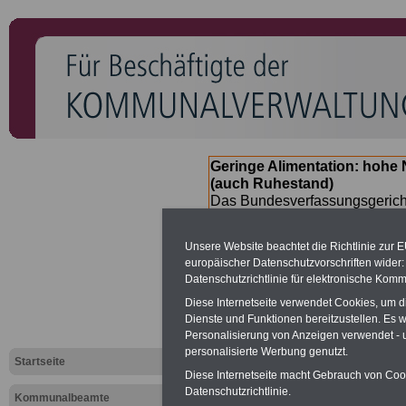
Geringe Alimentation: hoh
(auch Ruhestand)
Das Bundesverfassungsgericht
für verfassungs-widrig erklärt 
Neuregelung der Besoldung b
Unsere Website beachtet die Richtlinie zur 
(Beamte & Ruhestandsbeamte) 
europäischer Datenschutzvorschriften wide
Nachzahlungen (Medienberichte
Datenschutzrichtlinie für elektronische Komm
Beamte
zwischen
mind. 3.00
Diese Internetseite verwendet Cookies, um 
SERVICE gibt hierzu im II. Vj
Dienste und Funktionen bereitzustellen. Es
(unmittelbar nach Beschluss e
Personalisierung von Anzeigen verwendet - un
Bundesregierung >>>
zur (
personalisierte Werbung genutzt.
Startseite
Diese Internetseite macht Gebrauch von Cooki
Datenschutzrichtlinie.
Kommunalbeamte