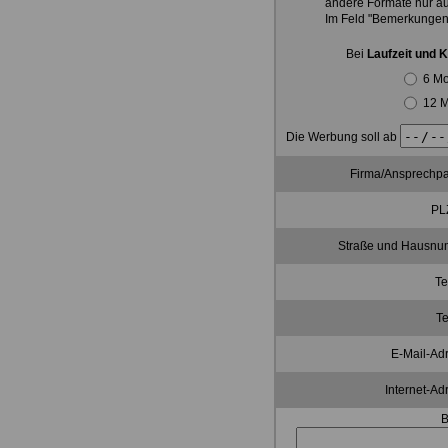
andere Formate nur au
Im Feld "Bemerkungen
Bei
Laufzeit und 
6 Mo
12 M
Die Werbung soll ab
Firma/Ansprechpa
PLZ
Straße und Hausnu
Te
Te
E-Mail-Ad
Internet-Ad
B