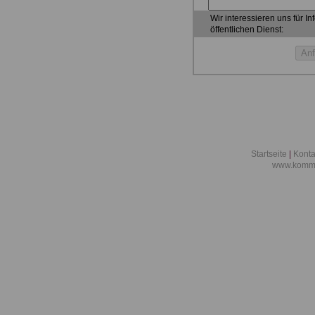
Wir interessieren uns für I
öffentlichen Dienst:
Startseite
|
Konta
www.kommu