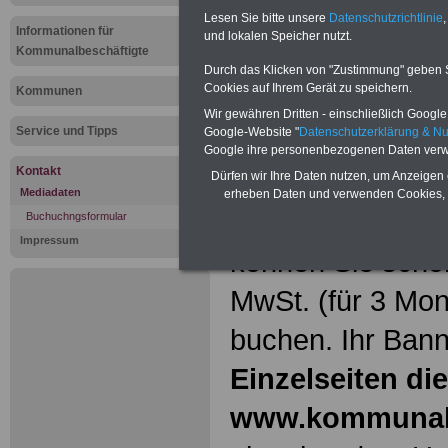
Buchungsfo
Lesen Sie bitte unsere
Datenschutzrichtlinie
,
Informationen für
Bannerwerb
und lokalen Speicher nutzt.
Kommunalbeschäftigte
Durch das Klicken von "Zustimmung" geben Sie
www.kommu
Cookies auf Ihrem Gerät zu speichern.
Kommunen
Wir gewähren Dritten - einschließlich Google -
Service und Tipps
Google-Website "
Datenschutzerklärung & N
Sie interessieren 
Google ihre personenbezogenen Daten verw
Kontakt
und günstiges On
Dürfen wir Ihre Daten nutzen, um Anzeigen 
Mediadaten
erheben Daten und verwenden Cookies, 
beispielsweise 
Buchuchngsformular
Impressum
können Sie schon
MwSt. (für 3 Mo
buchen. Ihr Bann
Einzelseiten di
www.kommunal