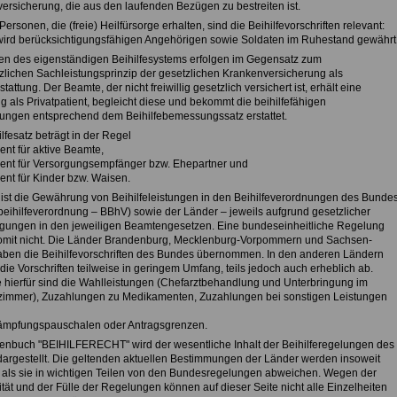
ersicherung, die aus den laufenden Bezügen zu bestreiten ist.
Personen, die (freie) Heilfürsorge erhalten, sind die Beihilfevorschriften relevant:
 wird berücksichtigungsfähigen Angehörigen sowie Soldaten im Ruhestand gewährt
en des eigenständigen Beihilfesystems erfolgen im Gegensatz zum
zlichen Sachleistungsprinzip der gesetzlichen Krankenversicherung als
tattung. Der Beamte, der nicht freiwillig gesetzlich versichert ist, erhält eine
 als Privatpatient, begleicht diese und bekommt die beihilfefähigen
ngen entsprechend dem Beihilfebemessungssatz erstattet.
lfesatz beträgt in der Regel
ent für aktive Beamte,
zent für Versorgungsempfänger bzw. Ehepartner und
ent für Kinder bzw. Waisen.
 ist die Gewährung von Beihilfeleistungen in den Beihilfeverordnungen des Bunde
eihilfeverordnung – BBhV) sowie der Länder – jeweils aufgrund gesetzlicher
gungen in den jeweiligen Beamtengesetzen. Eine bundeseinheitliche Regelung
somit nicht. Die Länder Brandenburg, Mecklenburg-Vorpommern und Sachsen-
aben die Beihilfevorschriften des Bundes übernommen. In den anderen Ländern
ie Vorschriften teilweise in geringem Umfang, teils jedoch auch erheblich ab.
e hierfür sind die Wahlleistungen (Chefarztbehandlung und Unterbringung im
zimmer), Zuzahlungen zu Medikamenten, Zuzahlungen bei sonstigen Leistungen
mpfungspauschalen oder Antragsgrenzen.
enbuch "BEIHILFERECHT" wird der wesentliche Inhalt der Beihilferegelungen des
argestellt. Die geltenden aktuellen Bestimmungen der Länder werden insoweit
t, als sie in wichtigen Teilen von den Bundesregelungen abweichen. Wegen der
tät und der Fülle der Regelungen können auf dieser Seite nicht alle Einzelheiten