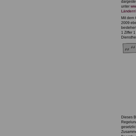
dargeste
unter
www
Ländern"
Mit dem 
2009 ebe
bestehen
1 Ziffer 
Diensthe
Dieses B
Regelung
gesetzli
Zusammens