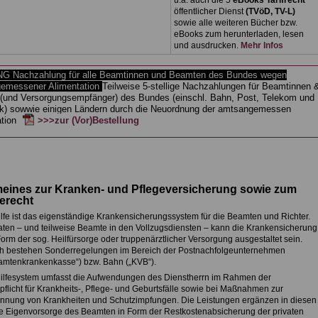
u.a. auch die 5
eBooks Tarifrecht
öffentlicher Dienst
(TVöD, TV-L)
sowie alle weiteren Bücher bzw.
eBooks zum herunterladen, lesen
und ausdrucken.
Mehr Infos
 Nachzahlung für alle Beamtinnen und Beamten des Bundes wegen
emessener Alimentation
Teilweise 5-stellige Nachzahlungen für Beamtinnen 
(und Versorgungsempfänger) des Bundes (einschl. Bahn, Post, Telekom und
k) sowwie einigen Ländern durch die Neuordnung der amtsangemessen
ation
>>>zur (Vor)Bestellung
eines zur Kranken- und Pflegeversicherung sowie zum
ferecht
ilfe ist das eigenständige Krankensicherungssystem für die Beamten und Richter.
aten – und teilweise Beamte in den Vollzugsdiensten – kann die Krankensicherung
orm der sog. Heilfürsorge oder truppenärztlicher Versorgung ausgestaltet sein.
ch bestehen Sonderregelungen im Bereich der Postnachfolgeunternehmen
amtenkrankenkasse“) bzw. Bahn („KVB“).
ilfesystem umfasst die Aufwendungen des Dienstherrn im Rahmen der
pflicht für Krankheits-, Pflege- und Geburtsfälle sowie bei Maßnahmen zur
nnung von Krankheiten und Schutzimpfungen. Die Leistungen ergänzen in diesen
ie Eigenvorsorge des Beamten in Form der Restkostenabsicherung der privaten