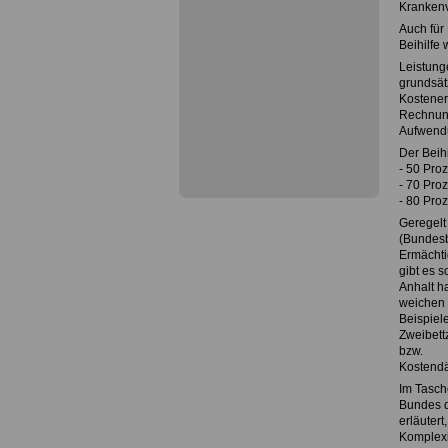
Krankenv
Auch für 
Beihilfe
Leistung
grundsät
Kosteners
Rechnung
Aufwendu
Der Beihi
- 50 Proz
- 70 Pro
- 80 Proz
Geregelt
(Bundesb
Ermächti
gibt es 
Anhalt h
weichen d
Beispiel
Zweibett
bzw.
Kostendä
Im Tasch
Bundes d
erläuter
Komplexi