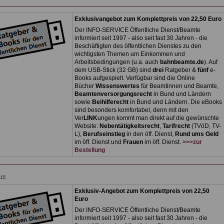
Exklusivangebot zum Komplettpreis von 22,50 Euro
Der INFO-SERVICE Öffentliche Dienst/Beamte
informiert seit 1997 - also seit fast 30 Jahren - die
Beschäftigten des öffentlichen Dienstes zu den
wichtigsten Themen um Einkommen und
Arbeitsbedingungen (u.a. auch
bahnbeamte.de
). Auf
dem USB-Stick (32 GB) sind
drei
Ratgeber &
fünf
e-
Books aufgespielt. Verfügbar sind die Online
Bücher
Wissenswertes
für Beamtinnen und Beamte,
Beamtenversorgungsrecht
in Bund und Ländern
sowie
Beihilferecht
in Bund und Ländern. Die eBooks
sind besonders komfortabel, denn mit den
Ver
LINK
ungen kommt man direkt auf die gewünschte
Website:
Nebentätigkeitsrecht
,
Tarifrecht
(TVöD, TV-
L),
Berufseinstieg
in den öff. Dienst,
Rund ums Geld
im öff. Dienst und
Frauen
im öff. Dienst.
>>>zur
Bestellung
415
Exklusiv-Angebot zum Komplettpreis von 22,50
Euro
Der INFO-SERVICE Öffentliche Dienst/Beamte
informiert seit 1997 - also seit fast 30 Jahren - die