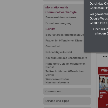
oder Be
Durch das Kli
15 Euro 
Informationen für
Cookies auf I
Beschä
Verwalt
Kommunalbeschäftigte
Wir gewähren D
alle Bü
Beamten-Informationen
Google-Websi
herunte
Google ihre 
Beamtenversorgung
ausdruc
Beamtenr
Beihilfe
Dürfen wir I
Beamte
erheben D
Berufsstart im öffentlichen Dienst
Nebentät
und Frau
Frauen im öffentlichen Dienst
>>>mehr
Gesundheit
Nebentätigkeitsrecht
...au
Neuordnung des Beamtenrechts
Rund ums Geld im öffentlichen
Dienst
Tarifrecht für den öffentlichen
Dienst
Wissenswertes für
Kommunalbeamte
Kommunen
Service und Tipps