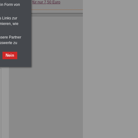
für nur 7,50 Euro
 in Form von
Buch
Beamtenversorgungsrecht
s Links zur
in Bund und Ländern
mieren, wie
für nut 7,50 Euro
nsere Partner
sswerte zu
Nein
Nebenberufler aufpassen: mit dem
OnlineBuch Nebentätigkeit sind Sie
für nur 7,50 Euro auf der sicheren Seite
Taschenbuch
Beihilferecht in
Bund und Ländern
für nur 7,50 Euro