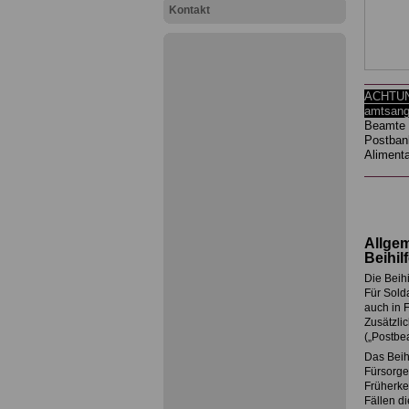
Kontakt
ACHTUNG
amtsang
Beamte 
Postban
Aliment
Allgem
Beihil
Die Beih
Für Sold
auch in F
Zusätzli
(„Postbe
Das Beih
Fürsorge
Früherke
Fällen d