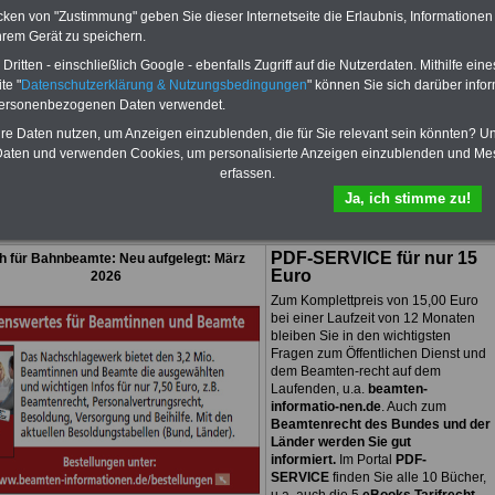
amte zum Komplettpreis von
cken von "Zustimmung" geben Sie dieser Internetseite die Erlaubnis, Informationen
im Jahr - auch für
hrem Gerät zu speichern.
ftigte der kommunalen
ung
geeignet. Sie können
ritten - einschließlich Google - ebenfalls Zugriff auf die Nutzerdaten. Mithilfe eine
cher und eBooks
te "
Datenschutzerklärung & Nutzungsbedingungen
" können Sie sich darüber infor
rladen, lesen und
personenbezogenen Daten verwendet.
ken: Wissenswertes zum
echt, Beihilfe,
hre Daten nutzen, um Anzeigen einzublenden, die für Sie relevant sein könnten? U
nversorgung,
Tarifrecht
,
aten und verwenden Cookies, um personalisierte Anzeigen einzublenden und Me
ig-keitsrecht, Berufseinstieg
erfassen.
en im öffentlichen Dienst
 Informationen
Ja, ich stimme zu!
PDF-SERVICE
für nur 15
ch für Bahnbeamte: Neu aufgelegt: März
Euro
2026
Zum Komplettpreis von 15,00 Euro
bei einer Laufzeit von 12 Monaten
bleiben Sie in den wichtigsten
Fragen zum Öffentlichen Dienst und
dem Beamten-recht auf dem
Laufenden, u.a.
beamten-
informatio-nen.de
. Auch zum
Beamtenrecht des Bundes und der
Länder werden Sie gut
informiert.
Im Portal
PDF-
SERVICE
finden Sie alle 10 Bücher,