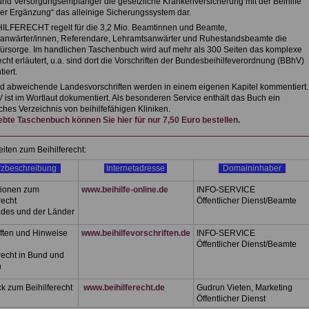
nd Versorgungsempfänger die gesetzliche Krankenversicherung mit der Beihilfe
iner Ergänzung“ das alleinige Sicherungssystem dar.
ILFERECHT regelt für die 3,2 Mio. Beamtinnen und Beamte,
nwärter/innen, Referendare, Lehramtsanwärter und Ruhestandsbeamte die
ürsorge. Im handlichen Taschenbuch wird auf mehr als 300 Seiten das komplexe
echt erläutert, u.a. sind dort die Vorschriften der Bundesbeihilfeverordnung (BBhV)
iert.
 abweichende Landesvorschriften werden in einem eigenen Kapitel kommentiert.
 ist im Wortlaut dokumentiert. Als besonderen Service enthält das Buch ein
ches Verzeichnis von beihilfefähigen Kliniken.
ebte Taschenbuch können Sie hier für nur 7,50 Euro bestellen.
eiten zum Beihilferecht:
zbeschreibung
Internetadresse
Domaininhaber
tionen zum
www.beihilfe-online.de
INFO-SERVICE
recht
Öffentlicher Dienst/Beamte
des und der Länder
iften und Hinweise
www.beihilfevorschriften.de
INFO-SERVICE
Öffentlicher Dienst/Beamte
recht in Bund und
rn
k zum Beihilferecht
www.beihilferecht.de
Gudrun Vieten, Marketing
Öffentlicher Dienst