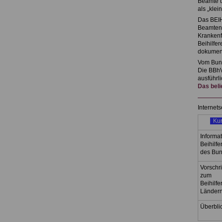
Beamte u
als „kle
Das BEIH
Beamtena
Krankenf
Beihilfer
dokument
Vom Bund
Die BBhV
ausführli
Das beli
Internets
Kur
Informa
Beihilfe
des Bun
Vorschr
zum
Beihilfe
Lände
Überblic