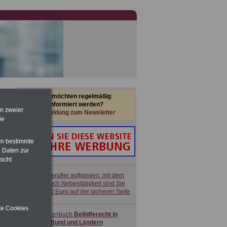
Sie möchten regelmäßig
informiert werden?
en zweier
Anmeldung zum Newsletter
ie
rn bestimmte
 Daten zur
nicht
Nebenberufler aufpassen: mit dem
OnlineBuch Nebentätigkeit sind Sie
für nur 7,50 Euro auf der sicheren Seite
ite Cookies
Taschenbuch
Beihilferecht in
Bund und Ländern