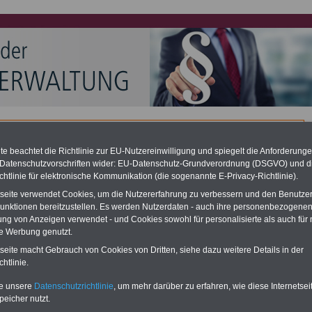
e Alimentation: hohe Nachzahlung für Kommunalbeamte (auch
and)
desverfassungsgericht hat die Berliner Landesbesoldung für verfassungs-
e beachtet die Richtlinie zur EU-Nutzereinwilligung und spiegelt die Anforderung
rklärt (Berlin muss bis
März 2027 eine Neuregelung der Besoldung
 Datenschutzvorschriften wider: EU-Datenschutz-Grundverordnung (DSGVO) und d
eßen). Auch beim Bund (Beamte & Ruhestandsbeamte) gibt es teilweise
chtlinie für elektronische Kommunikation (die sogenannte E-Privacy-Richtlinie).
chzahlungen (Medienberichten zufolge liegt diese für
alle (!) Beamte
en
mind. 3.000 und 13.000 Euro
, Der INFO-SERVICE gibt hierzu im II. Vj.
tseite verwendet Cookies, um die Nutzererfahrung zu verbessern und den Benutze
ne Broschüre heraus (unmittelbar nach Beschluss eines Gesetzentwurfs
unktionen bereitzustellen. Es werden Nutzerdaten - auch ihre personenbezogenen
desregierung >>>
zur (Vor)Bestellung der Broschüre
.
ung von Anzeigen verwendet - und Cookies sowohl für personalisierte als auch für 
te Werbung genutzt.
tseite macht Gebrauch von Cookies von Dritten, siehe dazu weitere Details in der
htlinie.
ferecht für Kommunalbeamte
te unsere
Datenschutzrichtlinie
, um mehr darüber zu erfahren, wie diese Internetse
RVICE:
Zehn OnlineBücher
Neu aufgelegt: Oktober 2025
peicher nutzt.
 für den Öffentlichen Dienst