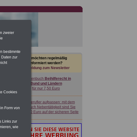
Nebenberufler aufpassen: mit dem
OnlineBuch Nebentätigkeit sind Sie
für nur 7,50 Euro auf der sicheren Seite
en zweier
ie
rn bestimmte
Buch
Beamtenversorgungsrecht
 Daten zur
Sie möchten regelmäßig
in Bund und Ländern
nicht
informiert werden?
für nut 7,50 Euro
Anmeldung zum Newsletter
Taschenbuch
Beihilferecht in
Bund und Ländern
für nur 7,50 Euro
ite Cookies
Nebenberufler aufpassen: mit dem
OnlineBuch Nebentätigkeit sind Sie
 in Form von
für nur 7,50 Euro auf der sicheren Seite
s Links zur
mieren, wie