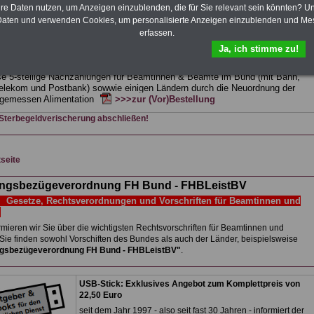
et.
Sie können Sie zehn Taschenbücher und eBooks herunterladen, lesen
hre Daten nutzen, um Anzeigen einzublenden, die für Sie relevant sein könnten? U
sdrucken:
Wissenswertes zum Beamtenrecht
, Besoldung, Versorgung,
aten und verwenden Cookies, um personalisierte Anzeigen einzublenden und Me
e sowie
Nebentätigkeitsrecht
, Tarifrecht, Berufseinstieg und Frauen im
erfassen.
ichen Dienst
>>>mehr Informationen
Ja, ich stimme zu!
G Nachzahlung für alle Beamtinnen und Beamten des Bundes wegen
gemessener Alimentation
se 5-stellige Nachzahlungen für Beamtinnen & Beamte im Bund (mit Bahn,
elekom und Postbank) sowwie einigen Ländern durch die Neuordnung der
gemessen Alimentation
>>>zur (Vor)Bestellung
 Sterbegeldverischerung abschließen!
tseite
ungsbezügeverordnung FH Bund - FHBLeistBV
esetze, Rechtsverordnungen und Vorschriften für Beamtinnen und
e
rmieren wir Sie über die wichtigsten Rechtsvorschriften für Beamtinnen und
Sie finden sowohl Vorschiften des Bundes als auch der Länder,
beispielsweise
ngsbezügeverordnung FH Bund - FHBLeistBV"
.
USB-Stick: Exklusives Angebot zum Komplettpreis von
22,50 Euro
seit dem Jahr 1997 - also seit fast 30 Jahren - informiert der