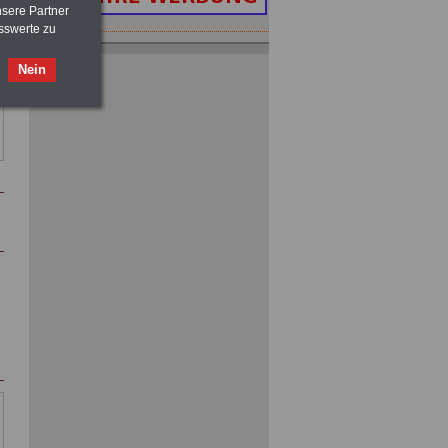
nsere Partner
sswerte zu
Buch
Beamtenversorgungsrecht
in Bund und Ländern
Nein
für nut 7,50 Euro