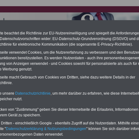
e beachtet die Richtlinie zur EU-Nutzereinwilligung und spiegelt die Anforderung
 Datenschutzvorschriften wider: EU-Datenschutz-Grundverordnung (DSGVO) und d
chtlinie für elektronische Kommunikation (die sogenannte E-Privacy-Richtlinie).
tseite verwendet Cookies, um die Nutzererfahrung zu verbessern und den Benutze
e Alimentation: hohe Nachzahlung für Kommunalbeamte (auch
unktionen bereitzustellen. Es werden Nutzerdaten - auch ihre personenbezogenen
and)
ung von Anzeigen verwendet - und Cookies sowohl für personalisierte als auch für 
desverfassungsgericht hat die Berliner Landesbesoldung für verfassungs-
te Werbung genutzt.
rklärt (Berlin muss bis
März 2027 eine Neuregelung der Besoldung
eßen). Auch beim Bund (Beamte & Ruhestandsbeamte) gibt es teilweise
tseite macht Gebrauch von Cookies von Dritten, siehe dazu weitere Details in der
chzahlungen (Medienberichten zufolge liegt diese für
alle (!) Beamte
htlinie.
en
mind. 3.000 und 13.000 Euro
, Der INFO-SERVICE gibt hierzu im II. Vj.
ne Broschüre heraus (unmittelbar nach Beschluss eines Gesetzentwurfs
te unsere
Datenschutzrichtlinie
, um mehr darüber zu erfahren, wie diese Internetse
desregierung >>>
zur (Vor)Bestellung der Broschüre
.
peicher nutzt.
cken von "Zustimmung" geben Sie dieser Internetseite die Erlaubnis, Informationen
hrem Gerät zu speichern.
ungsbezügeverordnung FH Bund - FHBLeistBV
ritten - einschließlich Google - ebenfalls Zugriff auf die Nutzerdaten. Mithilfe eine
te "
Datenschutzerklärung & Nutzungsbedingungen
" können Sie sich darüber infor
ERVICE:
Zehn OnlineBücher & eBooks für den Öffentlichen Dienst oder
personenbezogenen Daten verwendet.
zum Komplettpreis von 15 Euro im Jahr -
auch für Landesbeamte