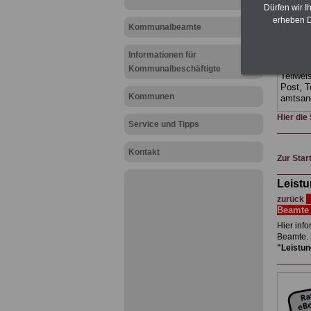
geeign
Dürfen wir I
und au
erheben D
Beihilf
Kommunalbeamte
öffentl
ACHTUN
Informationen für
amtsan
Kommunalbeschäftigte
Teilwei
Post, T
Kommunen
amtsan
Hier die
Service und Tipps
Kontakt
Zur Star
Leist
G
zurück
Beamt
Hier info
Beamte. 
"Leistu