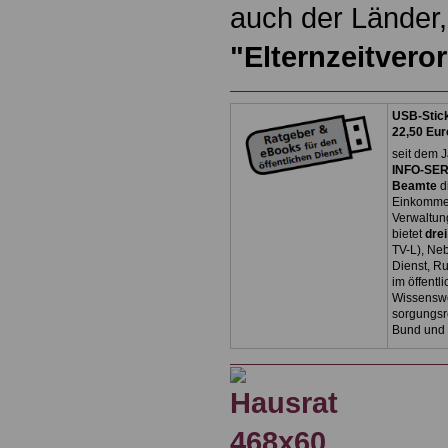
auch der Länder,
"Elternzeitvero
USB-Stick
22,50 Eur
seit dem J
INFO-SERV
Beamte
d
Einkommen
Verwaltun
bietet
dre
TV-L), Neb
Dienst, R
im öffentl
Wissenswe
sorgungsr
Bund und