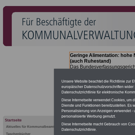
Geringe Alimentation: hoh
(auch Ruhestand)
Das Bundesverfassungsgericht
für verfassungs-widrig erklärt 
Neuregelung der Besoldung b
Unsere Website beachtet die Richtlinie zur 
(Beamte & Ruhestandsbeamte) 
europäischer Datenschutzvorschriften wide
Nachzahlungen (Medienberichte
Datenschutzrichtlinie für elektronische Komm
Beamte
zwischen
mind. 3.00
Diese Internetseite verwendet Cookies, um 
SERVICE gibt hierzu im II. Vj
Dienste und Funktionen bereitzustellen. Es
(unmittelbar nach Beschluss e
Personalisierung von Anzeigen verwendet - un
Bundesregierung >>>
zur (
personalisierte Werbung genutzt.
Startseite
Diese Internetseite macht Gebrauch von Cooki
Aktuelles für Kommunalbeamte
Datenschutzrichtlinie.
Taschenbücher