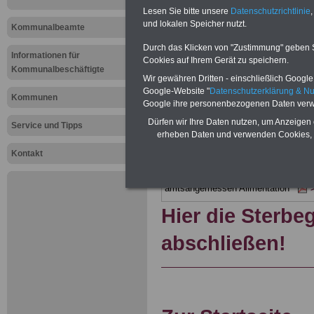
Elternzeitv
Lesen Sie bitte unsere
Datenschutzrichtlinie
,
EltZV
und lokalen Speicher nutzt.
Kommunalbeamte
Durch das Klicken von "Zustimmung" geben Sie
Informationen für
Cookies auf Ihrem Gerät zu speichern.
PDF-SERVICE:
Zehn OnlineBücher &
Kommunalbeschäftigte
Wir gewähren Dritten - einschließlich Google -
Beamte zum Komplettpreis von 15 Eu
geeignet.
Sie können Sie zehn Tasc
Google-Website "
Datenschutzerklärung & N
Kommunen
und ausdrucken:
Wissenswertes z
Google ihre personenbezogenen Daten verw
Beihilfe sowie
Nebentätigkeitsrecht
Dürfen wir Ihre Daten nutzen, um Anzeigen 
öffentlichen Dienst
>>>mehr Inform
Service und Tipps
erheben Daten und verwenden Cookies, 
ACHTUNG Nachzahlung für alle Be
amtsangemessener Alimentation
Kontakt
Teilweise 5-stellige Nachzahlungen
Post, Telekom und Postbank) sowwie
amtsangemessen Alimentation
Hier die Sterbe
abschließen!