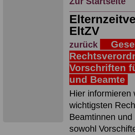
Zur Startseite
Elternzeitv
EltZV
Geset
zurück
Rechtsverord
Vorschriften 
und Beamte
Hier informieren 
wichtigsten Recht
Beamtinnen und 
sowohl Vorschift